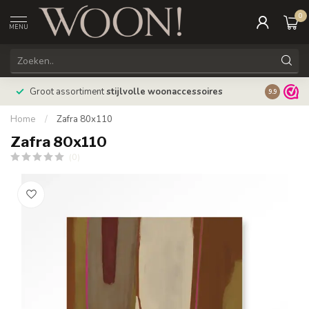
0
MENU
Bestellin
Groot assortiment
stijlvolle woonaccessoires
9.9
verzonde
Home
/
Zafra 80x110
Zafra 80x110
(0)