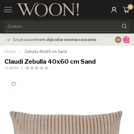
0
MENU
Bestellin
Groot assortiment
stijlvolle woonaccessoires
9.9
verzonde
Home
/
Zebulla 40x60 cm Sand
Claudi Zebulla 40x60 cm Sand
(0)
CLAUDI