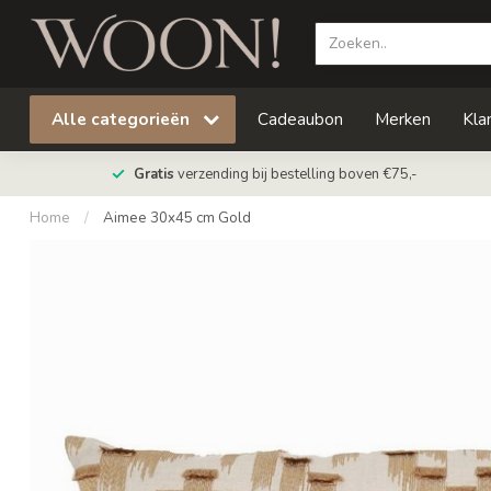
Alle categorieën
Cadeaubon
Merken
Kla
Gratis
verzending bij bestelling boven €75,-
Home
/
Aimee 30x45 cm Gold