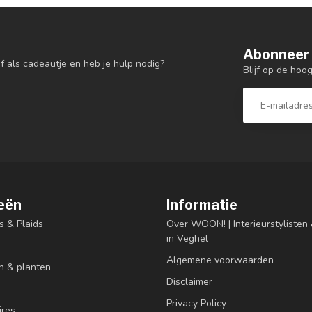
Abonneer 
f als cadeautje en heb je hulp nodig?
Blijf op de hoo
eën
Informatie
s & Plaids
Over WOON! | Interieurstyliste
in Veghel
Algemene voorwaarden
n & planten
Disclaimer
Privacy Policy
res