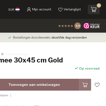
0
Mijn account
Verlanglijst
EUR
9.9
Bestellingen doordeweeks
dezelfde dag verzonden
0 beoordelingen
imee 30x45 cm Gold
Op voorraad
Toevoegen aan winkelwagen
lijken