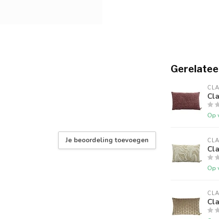
Gerelatee
CLA
Cl
Op 
Je beoordeling toevoegen
CLA
Cl
Op 
CLA
Cl