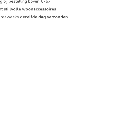
 bij bestelling boven €75,-
nt
stijlvolle woonaccessoires
oordeweeks
dezelfde dag verzonden