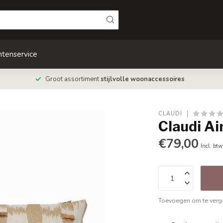
ntenservice
Groot assortiment
stijlvolle woonaccessoires
CLAUDI
Claudi A
€79,00
Incl. btw
Toevoegen om te verge