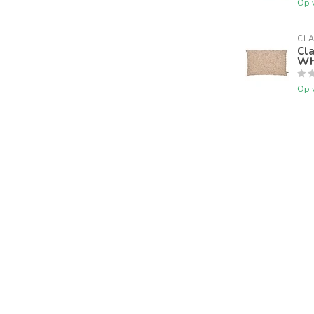
Op 
CLA
Cl
Whi
Op 