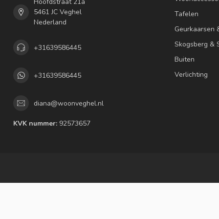
Hoofdstraat 21a
5461 JC Veghel
Tafelen
Nederland
Geurkaarsen 
Skogsberg & S
+31639586445
Buiten
Verlichting
+31639586445
diana@woonveghel.nl
KVK nummer:
92573657