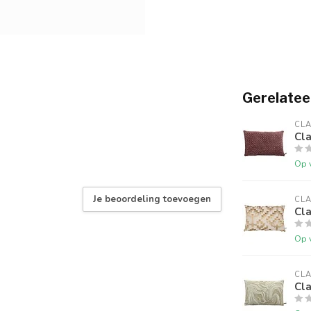
Gerelatee
CLA
Cl
Op 
Je beoordeling toevoegen
CLA
Cl
Op 
CLA
Cl