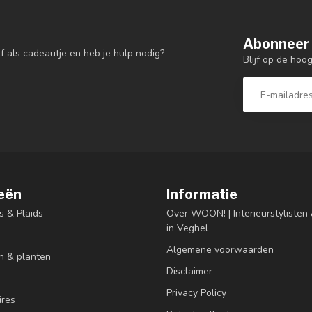
Abonneer 
f als cadeautje en heb je hulp nodig?
Blijf op de hoo
eën
Informatie
s & Plaids
Over WOON! | Interieurstyliste
in Veghel
Algemene voorwaarden
n & planten
Disclaimer
Privacy Policy
res