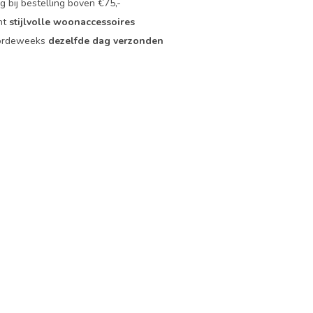
 bij bestelling boven €75,-
nt
stijlvolle woonaccessoires
oordeweeks
dezelfde dag verzonden