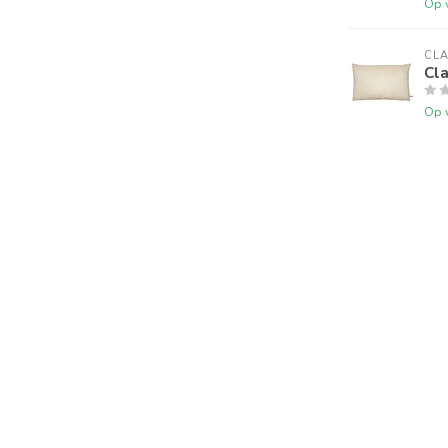
Op 
CLA
Cla
Op 