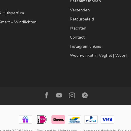
Betaalmethoden
Verzenden
& Huisparfum
Retourbeleid
mart – Windlichten
Klachten
Contact
Instagram linkjes
Woonwinkel in Veghel | Woon!
pyright 2026 Woon!
- Powered by
Lightspeed
-
Lightspeed design
by
Dyvelo