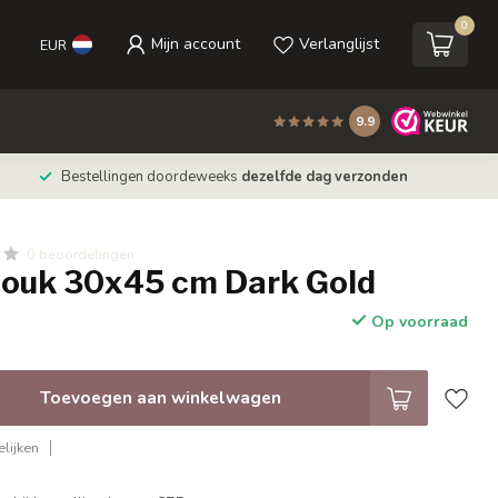
0
Mijn account
Verlanglijst
EUR
9.9
Bestellingen doordeweeks
dezelfde dag verzonden
0 beoordelingen
nouk 30x45 cm Dark Gold
Op voorraad
Toevoegen aan winkelwagen
lijken