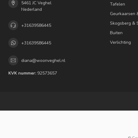
5461 JC Veghel
Tafelen
Nederland
Geurkaarsen 
Skogsberg & S
+31639586445
Buiten
Verlichting
+31639586445
diana@woonveghel.nl
KVK nummer:
92573657
© Co