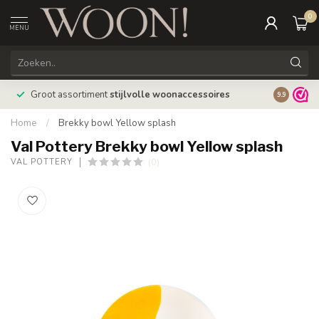
0
MENU
Bestellin
Groot assortiment
stijlvolle woonaccessoires
9.9
verzonde
Home
/
Brekky bowl Yellow splash
Val Pottery Brekky bowl Yellow splash
(0)
VAL POTTERY