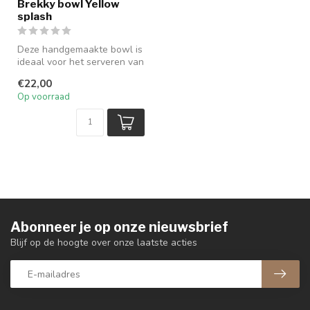
Brekky bowl Yellow
splash
Deze handgemaakte bowl is
ideaal voor het serveren van
een lekker ontbijtje, kle...
€22,00
Op voorraad
Abonneer je op onze nieuwsbrief
Blijf op de hoogte over onze laatste acties