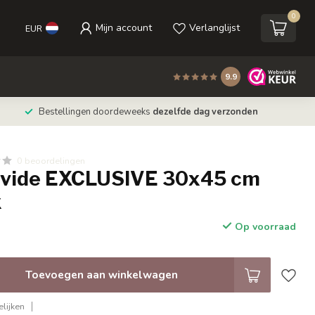
0
Mijn account
Verlanglijst
EUR
9.9
Bestellingen doordeweeks
dezelfde dag verzonden
0 beoordelingen
avide EXCLUSIVE 30x45 cm
x
Op voorraad
Toevoegen aan winkelwagen
lijken