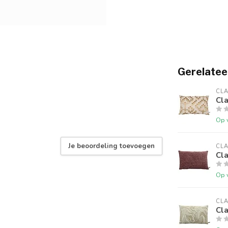
Gerelatee
CLA
Cl
Op 
Je beoordeling toevoegen
CLA
Cl
Op 
CLA
Cl