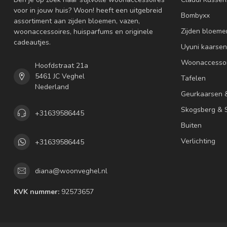
voor in jouw huis? Woon! heeft een uitgebreid
Bombyxx
assortiment aan zijden bloemen, vazen,
Zijden bloeme
woonaccessoires, huisparfums en originele
cadeautjes.
Uyuni kaarsen
Woonaccessoi
Hoofdstraat 21a
5461 JC Veghel
Tafelen
Nederland
Geurkaarsen 
Skogsberg & S
+31639586445
Buiten
Verlichting
+31639586445
diana@woonveghel.nl
KVK nummer:
92573657