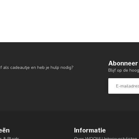
Abonneer 
f als cadeautje en heb je hulp nodig?
Blijf op de hoo
eën
Informatie
s & Plaids
Over WOON! | Interieurstyliste