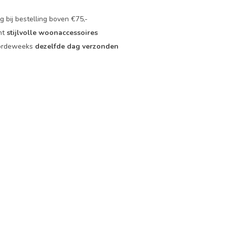
 bij bestelling boven €75,-
nt
stijlvolle woonaccessoires
oordeweeks
dezelfde dag verzonden