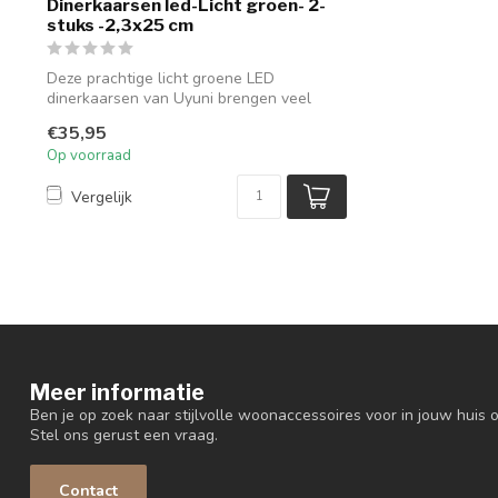
Dinerkaarsen led-Licht groen- 2-
stuks -2,3x25 cm
Deze prachtige licht groene LED
dinerkaarsen van Uyuni brengen veel
sfeer in je ...
€35,95
Op voorraad
Vergelijk
Meer informatie
Ben je op zoek naar stijlvolle woonaccessoires voor in jouw huis o
Stel ons gerust een vraag.
Contact