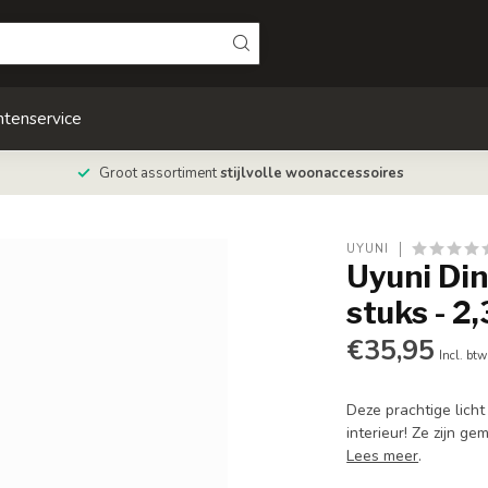
ntenservice
Groot assortiment
stijlvolle woonaccessoires
UYUNI
Uyuni Din
stuks - 2
€35,95
Incl. btw
Deze prachtige lich
interieur! Ze zijn 
Lees meer
.