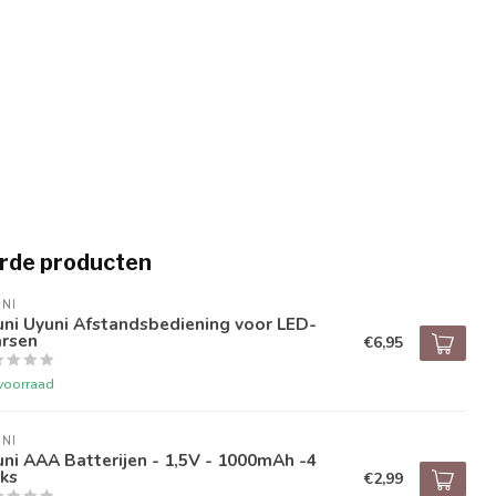
rde producten
NI
ni Uyuni Afstandsbediening voor LED-
arsen
€6,95
voorraad
NI
ni AAA Batterijen - 1,5V - 1000mAh -4
ks
€2,99