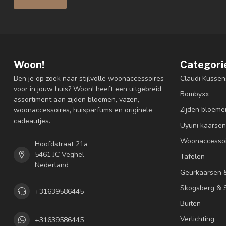
Woon!
Categori
Ben je op zoek naar stijlvolle woonaccessoires
Claudi Kussen
voor in jouw huis? Woon! heeft een uitgebreid
Bombyxx
assortiment aan zijden bloemen, vazen,
Zijden bloeme
woonaccessoires, huisparfums en originele
cadeautjes.
Uyuni kaarsen
Woonaccessoi
Hoofdstraat 21a
5461 JC Veghel
Tafelen
Nederland
Geurkaarsen 
Skogsberg & S
+31639586445
Buiten
Verlichting
+31639586445