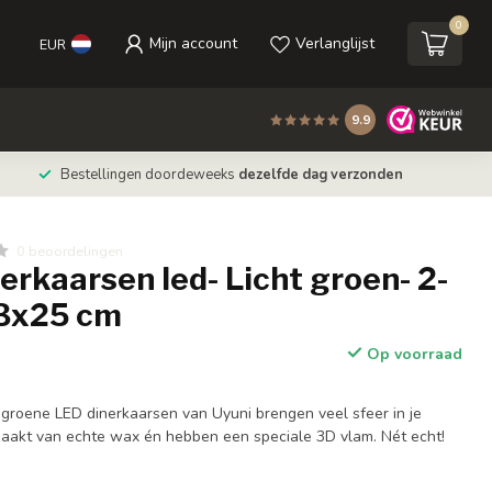
0
Mijn account
Verlanglijst
EUR
9.9
Bestellingen doordeweeks
dezelfde dag verzonden
0 beoordelingen
erkaarsen led- Licht groen- 2-
,3x25 cm
Op voorraad
t groene LED dinerkaarsen van Uyuni brengen veel sfeer in je
gemaakt van echte wax én hebben een speciale 3D vlam. Nét echt!