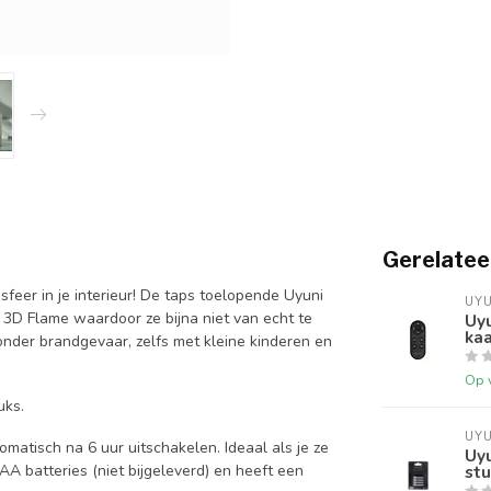
Gerelatee
feer in je interieur! De taps toelopende Uyuni
UYU
3D Flame waardoor ze bijna niet van echt te
Uyu
ka
onder brandgevaar, zelfs met kleine kinderen en
Op 
tuks.
UYU
tisch na 6 uur uitschakelen. Ideaal als je ze
Uyu
AA batteries (niet bijgeleverd) en heeft een
stu