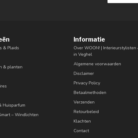
eën
Informatie
s & Plaids
Over WOON! | Interieurstyliste
in Veghel
Algemene voorwaarden
n & planten
Disclaimer
Privacy Policy
res
Betaalmethoden
Verzenden
& Huisparfum
Retourbeleid
mart – Windlichten
Klachten
Contact