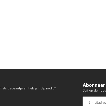
Abonneer 
f als cadeautje en heb je hulp nodig?
Blijf op de hoo