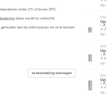
Op 
emperaturen onder 1°C of boven 35°C.
UYU
bediening
(deze wordt los verkocht).
Uyu
- 7
n gehouden dan bij witte kaarsen om ze te kunnen
Op 
UYU
Uyu
- 7
Op 
Je beoordeling toevoegen
UYU
Uyu
- 7
Op 