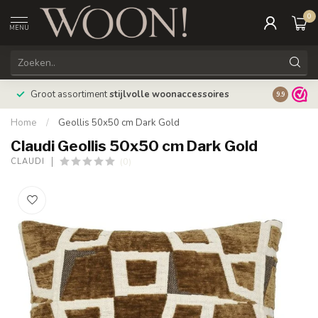
0
MENU
Bestellin
Groot assortiment
stijlvolle woonaccessoires
9.9
verzonde
Home
/
Geollis 50x50 cm Dark Gold
Claudi Geollis 50x50 cm Dark Gold
(0)
CLAUDI