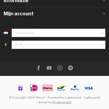
Informatie
Mijn account
€
© Copyright 2026 Woon!
- Powered by
Lightspeed
-
Lightspeed
design
by
Dyvelopment