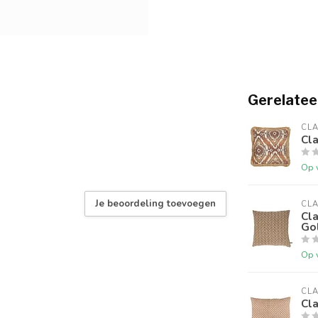
Gerelatee
CLA
Cl
Op 
Je beoordeling toevoegen
CLA
Cl
Go
Op 
CLA
Cla