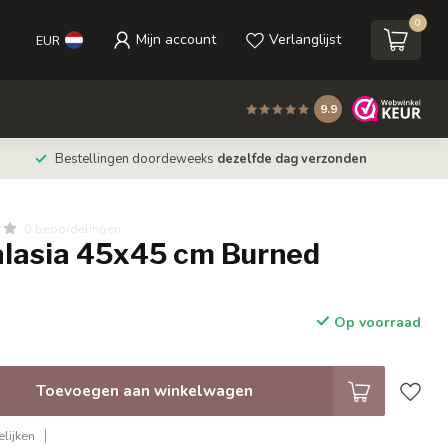
0
Mijn account
Verlanglijst
EUR
9.9
Bestellingen doordeweeks
dezelfde dag verzonden
0 beoordelingen
alasia 45x45 cm Burned
Op voorraad
Toevoegen aan winkelwagen
lijken