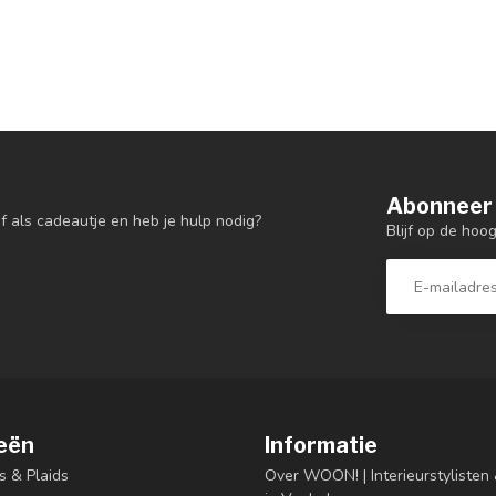
Abonneer 
f als cadeautje en heb je hulp nodig?
Blijf op de hoo
eën
Informatie
s & Plaids
Over WOON! | Interieurstyliste