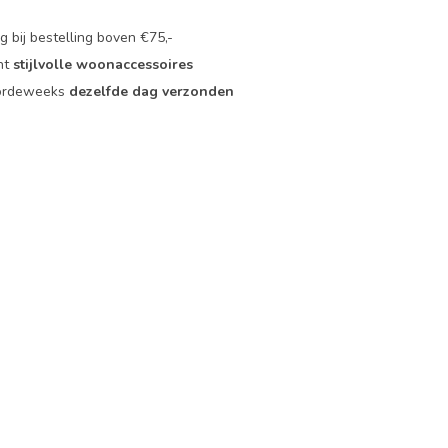
 bij bestelling boven €75,-
nt
stijlvolle woonaccessoires
oordeweeks
dezelfde dag verzonden