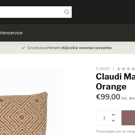
ntenservice
Groot assortiment
stijlvolle woonaccessoires
CLAUDI
Claudi M
Orange
€99,00
Incl. btw
Toevoegen om te verge