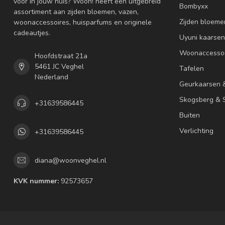
voor in jouw huis? Woon! heeft een uitgebreid
Bombyxx
assortiment aan zijden bloemen, vazen,
Zijden bloeme
woonaccessoires, huisparfums en originele
cadeautjes.
Uyuni kaarsen
Woonaccessoi
Hoofdstraat 21a
5461 JC Veghel
Tafelen
Nederland
Geurkaarsen 
Skogsberg & S
+31639586445
Buiten
Verlichting
+31639586445
diana@woonveghel.nl
KVK nummer:
92573657