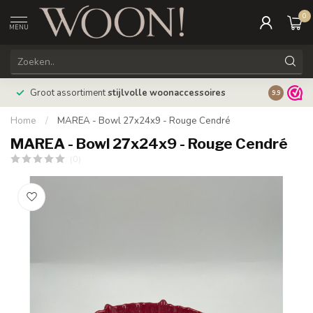
0
MENU
Bestellin
Groot assortiment
stijlvolle woonaccessoires
9.9
verzonde
Home
/
MAREA - Bowl 27x24x9 - Rouge Cendré
MAREA - Bowl 27x24x9 - Rouge Cendré
(0)