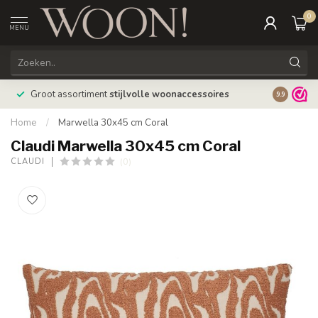
0
MENU
Bestellin
Groot assortiment
stijlvolle woonaccessoires
9.9
verzonde
Home
/
Marwella 30x45 cm Coral
Claudi Marwella 30x45 cm Coral
(0)
CLAUDI