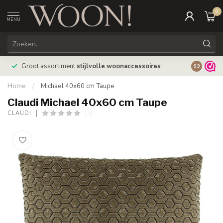
0
MENU
Bestellin
Groot assortiment
stijlvolle woonaccessoires
9.9
verzonde
Home
/
Michael 40x60 cm Taupe
Claudi Michael 40x60 cm Taupe
(0)
CLAUDI