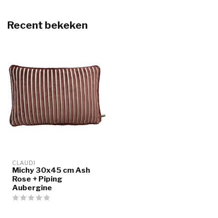
Recent bekeken
CLAUDI
Michy 30x45 cm Ash
Rose + Piping
Aubergine