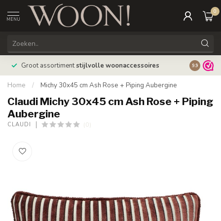
0
MENU
Bestellin
Groot assortiment
stijlvolle woonaccessoires
9.9
verzonde
Home
/
Michy 30x45 cm Ash Rose + Piping Aubergine
Claudi Michy 30x45 cm Ash Rose + Piping
Aubergine
(0)
CLAUDI