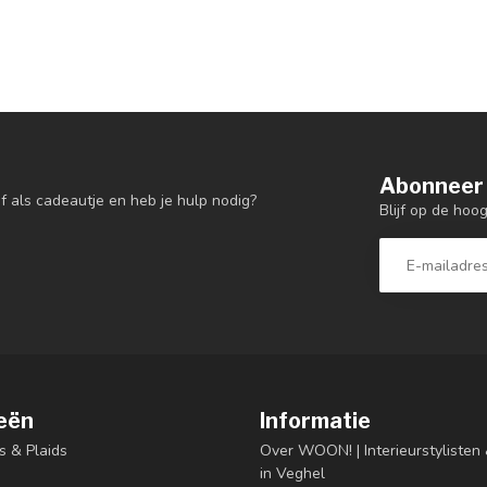
Abonneer 
f als cadeautje en heb je hulp nodig?
Blijf op de hoo
eën
Informatie
s & Plaids
Over WOON! | Interieurstyliste
in Veghel