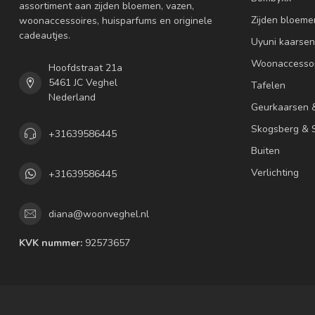
assortiment aan zijden bloemen, vazen,
Zijden bloeme
woonaccessoires, huisparfums en originele
cadeautjes.
Uyuni kaarsen
Woonaccessoi
Hoofdstraat 21a
5461 JC Veghel
Tafelen
Nederland
Geurkaarsen 
Skogsberg & S
+31639586445
Buiten
Verlichting
+31639586445
diana@woonveghel.nl
KVK nummer:
92573657