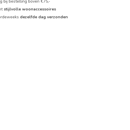
 bij bestelling boven €75,-
nt
stijlvolle woonaccessoires
oordeweeks
dezelfde dag verzonden