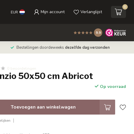
0
Mijn account
Verlanglijst
EUR
9.9
Bestellingen doordeweeks
dezelfde dag verzonden
0 beoordelingen
onzio 50x50 cm Abricot
Op voorraad
Toevoegen aan winkelwagen
lijken