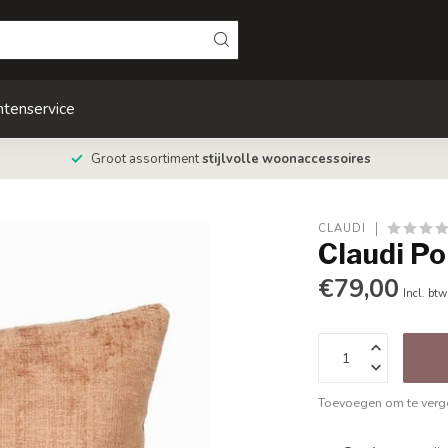
ntenservice
Groot assortiment
stijlvolle woonaccessoires
CLAUDI
Claudi P
€79,00
Incl. btw
Toevoegen om te verge