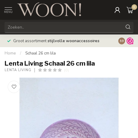
0
MENU
Bestellin
Groot assortiment
stijlvolle woonaccessoires
9.9
verzonde
Home
/
Schaal 26 cm lila
Lenta Living Schaal 26 cm lila
(0)
LENTA LIVING