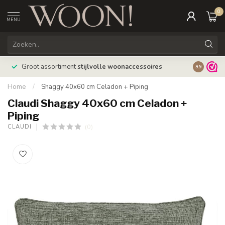
0
MENU
Bestellin
Groot assortiment
stijlvolle woonaccessoires
9.9
verzonde
Home
/
Shaggy 40x60 cm Celadon + Piping
Claudi Shaggy 40x60 cm Celadon +
Piping
(0)
CLAUDI