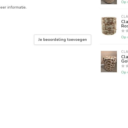
Op 
eer informatie.
CLA
Cla
Ro
Op 
Je beoordeling toevoegen
CLA
Cla
Go
Op 