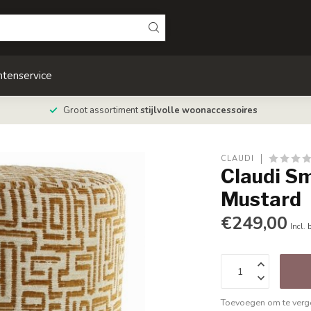
ntenservice
Groot assortiment
stijlvolle woonaccessoires
CLAUDI
Claudi S
Mustard
€249,00
Incl. 
Toevoegen om te verge