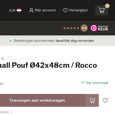
0
Mijn account
Verlanglijst
EUR
9.9
Bestellingen doordeweeks
dezelfde dag verzonden
0 beoordelingen
mall Pouf Ø42x48cm / Rocco
Op voorraad
btw
Toevoegen aan winkelwagen
lijken