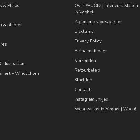
s & Plaids
Over WOON! | Interieurstyliste
in Veghel
Algemene voorwaarden
n & planten
Disclaimer
Privacy Policy
res
Betaalmethoden
Verzenden
& Huisparfum
Retourbeleid
mart – Windlichten
Klachten
Contact
Instagram linkjes
Woonwinkel in Veghel | Woon!