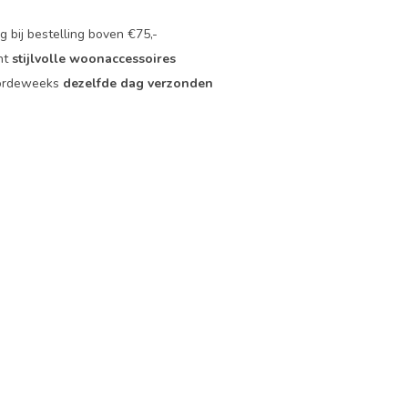
 bij bestelling boven €75,-
nt
stijlvolle woonaccessoires
oordeweeks
dezelfde dag verzonden