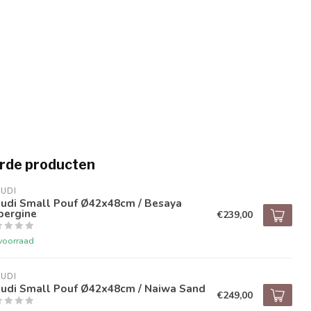
rde producten
UDI
audi Small Pouf Ø42x48cm / Besaya
bergine
€239,00
voorraad
UDI
audi Small Pouf Ø42x48cm / Naiwa Sand
€249,00