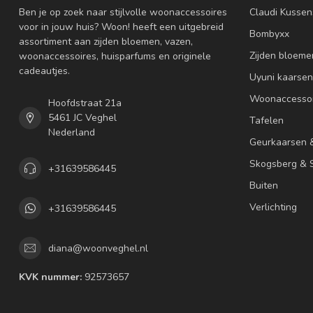
Ben je op zoek naar stijlvolle woonaccessoires
Claudi Kussen
voor in jouw huis? Woon! heeft een uitgebreid
Bombyxx
assortiment aan zijden bloemen, vazen,
Zijden bloeme
woonaccessoires, huisparfums en originele
cadeautjes.
Uyuni kaarsen
Woonaccessoi
Hoofdstraat 21a
5461 JC Veghel
Tafelen
Nederland
Geurkaarsen 
Skogsberg & S
+31639586445
Buiten
Verlichting
+31639586445
diana@woonveghel.nl
KVK nummer:
92573657