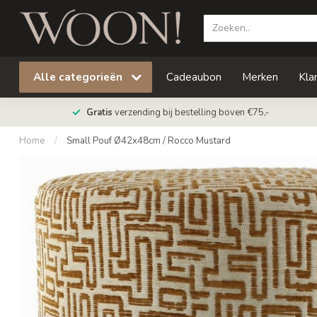
Alle categorieën
Cadeaubon
Merken
Kla
Gratis
verzending bij bestelling boven €75,-
Home
/
Small Pouf Ø42x48cm / Rocco Mustard