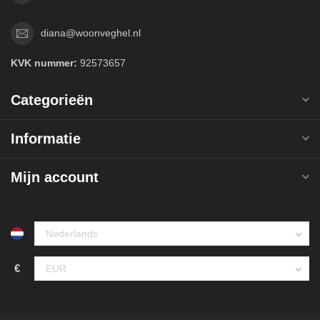
diana@woonveghel.nl
KVK nummer:
92573657
Categorieën
Informatie
Mijn account
€