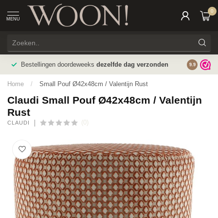
0
MENU
Bestellingen doordeweeks
dezelfde dag verzonden
9.9
Home
/
Small Pouf Ø42x48cm / Valentijn Rust
Claudi Small Pouf Ø42x48cm / Valentijn
Rust
(0)
CLAUDI