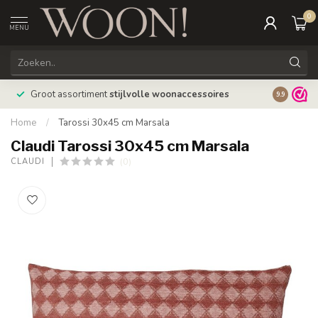
0
MENU
Bestellin
Groot assortiment
stijlvolle woonaccessoires
9.9
verzonde
Home
/
Tarossi 30x45 cm Marsala
Claudi Tarossi 30x45 cm Marsala
(0)
CLAUDI