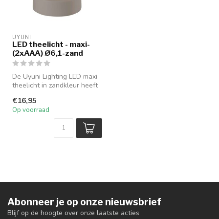
UYUNI
LED theelicht - maxi-
(2xAAA) Ø6,1-zand
De Uyuni Lighting LED maxi
theelicht in zandkleur heeft
een gepatenteerde unieke...
€16,95
Op voorraad
Abonneer je op onze nieuwsbrief
Blijf op de hoogte over onze laatste acties