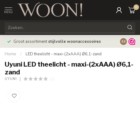
0
MENU
Bestellin
Groot assortiment
stijlvolle woonaccessoires
9.9
verzonde
Home
/
LED theelicht - maxi-(2xAAA) Ø6,1-zand
Uyuni LED theelicht - maxi-(2xAAA) Ø6,1-
zand
(0)
UYUNI