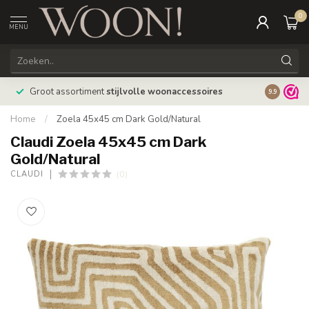
0
MENU
Bestellin
Groot assortiment
stijlvolle woonaccessoires
9.9
verzonde
Home
/
Zoela 45x45 cm Dark Gold/Natural
Claudi Zoela 45x45 cm Dark
Gold/Natural
(0)
CLAUDI