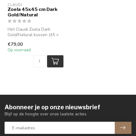
CLAUDI
Zoela 45x45 cm Dark
Gold/Natural
Het Claudi Zoela Dark
Gold/Natural kussen (45 ×
45 cm) combineert warme
€79,00
goudtint...
Op voorraad
Abonneer je op onze nieuwsbrief
Blijf op de hoogte over onze laatste acties