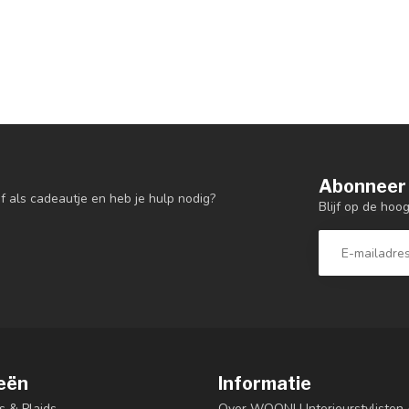
Abonneer 
f als cadeautje en heb je hulp nodig?
Blijf op de hoo
eën
Informatie
s & Plaids
Over WOON! | Interieurstyliste