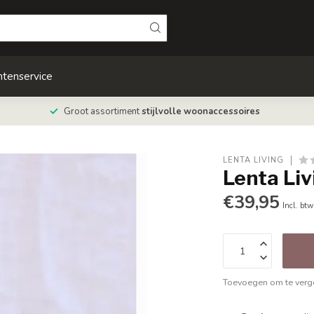
ntenservice
Groot assortiment
stijlvolle woonaccessoires
LENTA LIVING
Lenta Livi
€39,95
Incl. btw
Toevoegen om te verge