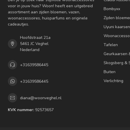
voor in jouw huis? Woon! heeft een uitgebreid
Bombyxx
assortiment aan zijden bloemen, vazen,
Zijden bloeme
woonaccessoires, huisparfums en originele
cadeautjes.
Uyuni kaarsen
Woonaccessoi
Hoofdstraat 21a
5461 JC Veghel
Tafelen
Nederland
Geurkaarsen 
Skogsberg & S
+31639586445
Buiten
Verlichting
+31639586445
diana@woonveghel.nl
KVK nummer:
92573657