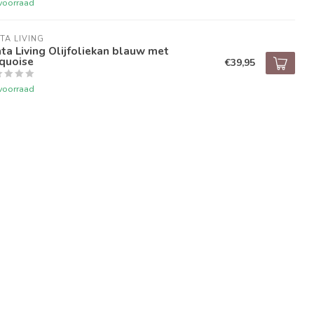
voorraad
TA LIVING
ta Living Olijfoliekan blauw met
quoise
€39,95
voorraad