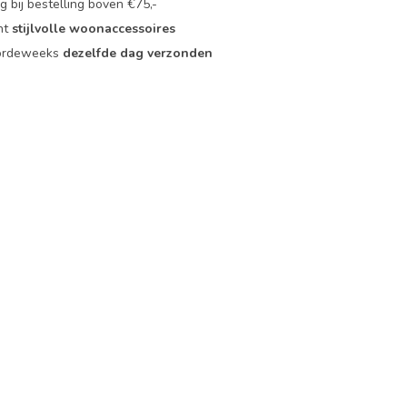
 bij bestelling boven €75,-
nt
stijlvolle woonaccessoires
oordeweeks
dezelfde dag verzonden