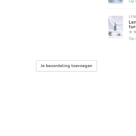
Op 
LEN
Len
tur
Op 
Je beoordeling toevoegen