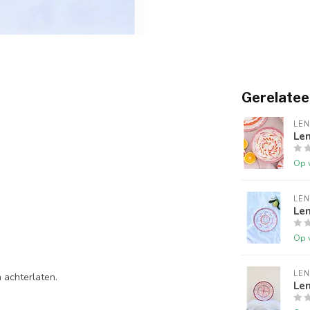
Gerelatee
LEN
Len
Op 
LEN
Len
Op 
LEN
 achterlaten.
Len
.