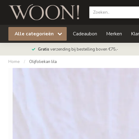
Alle categorieën
Cadeaubon
Merken
Kla
Gratis
verzending bij bestelling boven €75,-
Home
/
Olijfoliekan lila