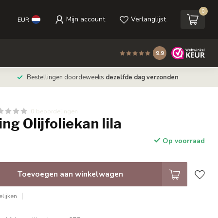
0
Mijn account
Verlanglijst
EUR
9.9
Bestellingen doordeweeks
dezelfde dag verzonden
0 beoordelingen
ng Olijfoliekan lila
Op voorraad
Toevoegen aan winkelwagen
lijken