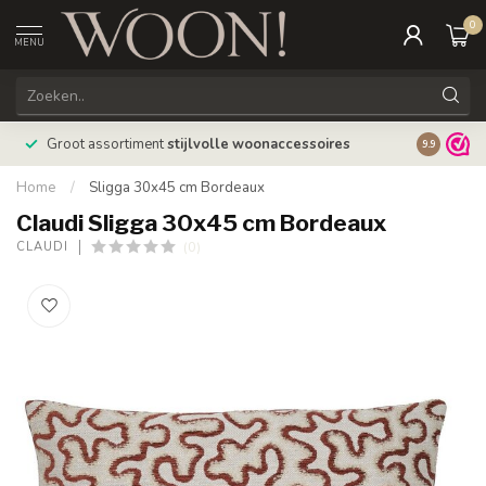
0
MENU
Bestellin
Groot assortiment
stijlvolle woonaccessoires
9.9
verzonde
Home
/
Sligga 30x45 cm Bordeaux
Claudi Sligga 30x45 cm Bordeaux
(0)
CLAUDI