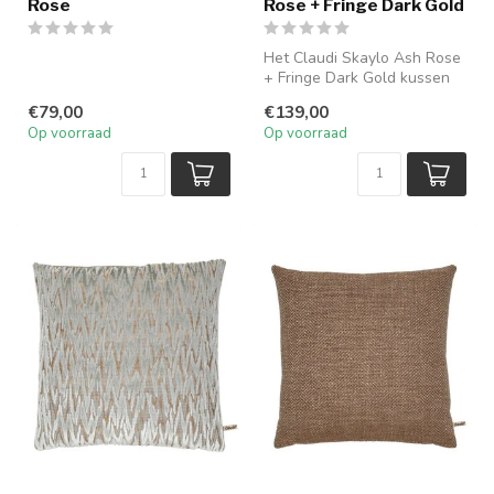
Rose
Rose + Fringe Dark Gold
Het Claudi Skaylo Ash Rose
+ Fringe Dark Gold kussen
(45 × 45 cm) combineert
€79,00
€139,00
een...
Op voorraad
Op voorraad