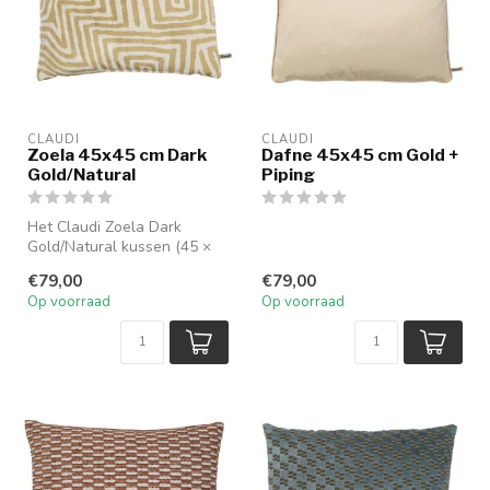
CLAUDI
CLAUDI
Zoela 45x45 cm Dark
Dafne 45x45 cm Gold +
Gold/Natural
Piping
Het Claudi Zoela Dark
Gold/Natural kussen (45 ×
45 cm) combineert warme
€79,00
€79,00
goudtint...
Op voorraad
Op voorraad