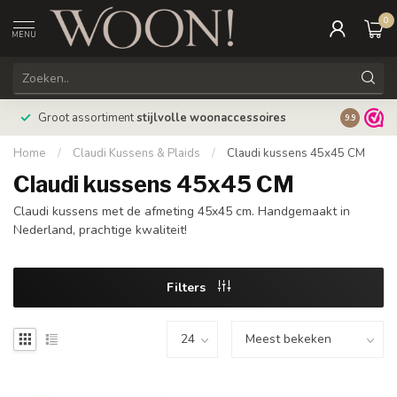
0
MENU
Bestellin
Groot assortiment
stijlvolle woonaccessoires
9.9
verzonde
Home
/
Claudi Kussens & Plaids
/
Claudi kussens 45x45 CM
Claudi kussens 45x45 CM
Claudi kussens met de afmeting 45x45 cm. Handgemaakt in
Nederland, prachtige kwaliteit!
Filters