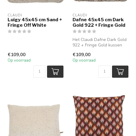
CLAUDI
CLAUDI
Luigy 45x45 cm Sand +
Dafne 45x45 cm Dark
Fringe Off White
Gold 922 + Fringe Gold
Het Claudi Dafne Dark Gold
922 + Fringe Gold kussen
(45 × 45 cm) combineert een
€109,00
€109,00
...
Op voorraad
Op voorraad